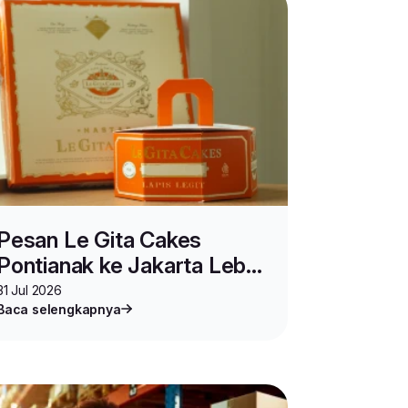
Pesan Le Gita Cakes
Pontianak ke Jakarta Lebih
Praktis di Kulioner Lion
31 Jul 2026
Baca selengkapnya
Parcel