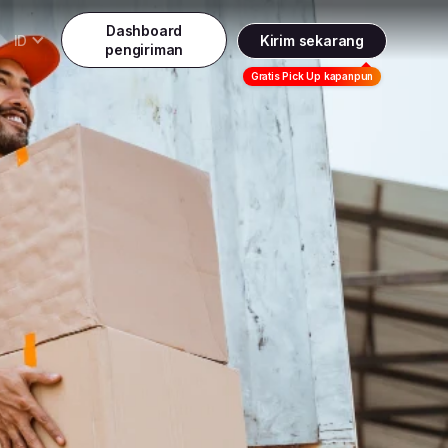
Dashboard
ID
Kirim sekarang
pengiriman
Daftar
Gratis Pick Up kapanpun
Indonesia
Indonesia
Masuk
English
Malaysia