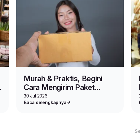
Murah & Praktis, Begini
Cara Mengirim Paket
Online Shop via MINIPACK
30 Jul 2026
Baca selengkapnya
S