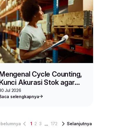
Mengenal Cycle Counting,
Kunci Akurasi Stok agar
Bisnis Berjalan Strategis
30 Jul 2026
Baca selengkapnya
...
ebelumnya
1
2
3
172
Selanjutnya