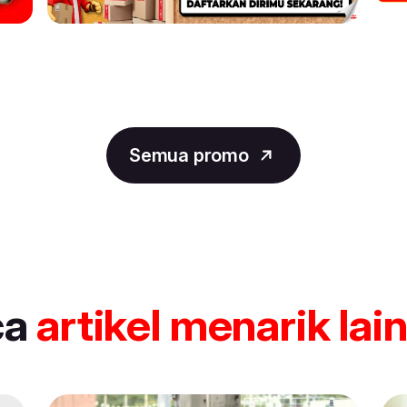
Semua promo
ca
artikel
menarik lai