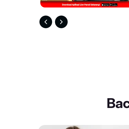
Item
3
of
30
Ba