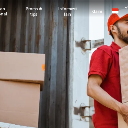
man
Promo &
Informasi
Klaim
onal
tips
lain
Promo terbaru
Dangerous Goods
Info seller
Karantina
Info mitra
FAQ
Tentang kami
Karir