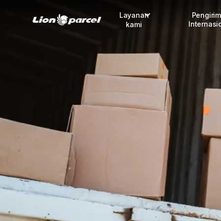
Layanan
Pengiri
Internasi
kami
Pengiriman
COD
Fulfillment
Korporasi
Daftar jadi Mitra
Lacak pendaftaran Mitra