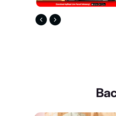
Item
3
of
30
Ba