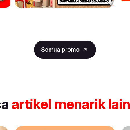
Semua promo
ca
artikel
menarik lai