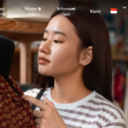
man
Promo &
Informasi
Klaim
onal
tips
lain
I
Promo terbaru
Dangerous Goods
Info seller
Karantina
M
Info mitra
FAQ
Tentang kami
Karir