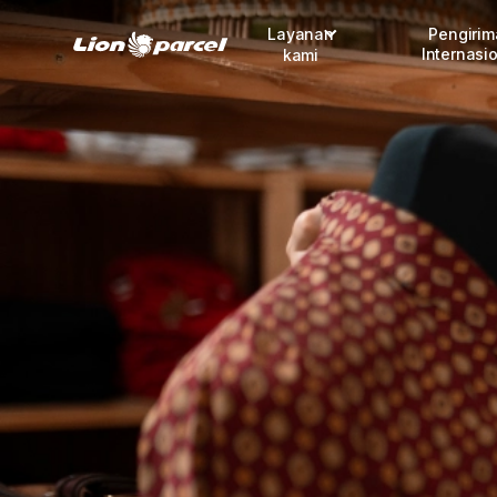
Layanan
Pengiri
Internasi
kami
Pengiriman
COD
Fulfillment
Korporasi
Daftar jadi Mitra
Lacak pendaftaran Mitra