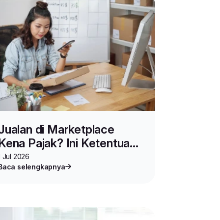
Jualan di Marketplace
Kena Pajak? Ini Ketentuan
Pajak Marketplace Terbaru
1 Jul 2026
Baca selengkapnya
Juli 2026