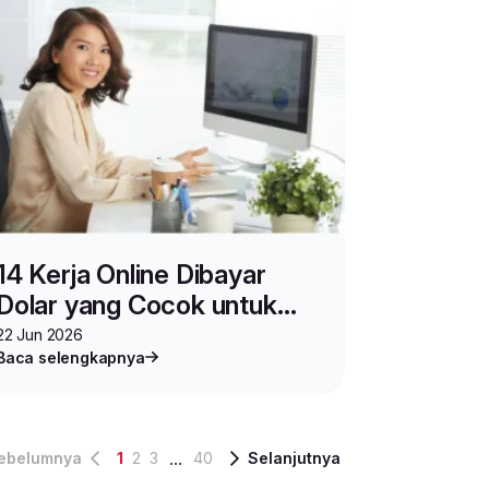
14 Kerja Online Dibayar
Dolar yang Cocok untuk
Pemula dan Bisa Dikerjakan
22 Jun 2026
Baca selengkapnya
dari Rumah
...
ebelumnya
1
2
3
40
Selanjutnya