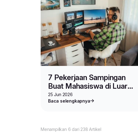
7 Pekerjaan Sampingan
Buat Mahasiswa di Luar
Negeri yang Bikin Untung
25 Jun 2026
Baca selengkapnya
Maksimal
Menampilkan 6 dari 238 Artikel