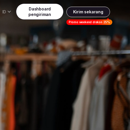
Dashboard
ID
Kirim sekarang
pengiriman
Daftar
Promo weekend diskon 25%
Indonesia
ndonesia
Masuk
English
alaysia