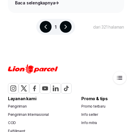
Baca selengkapnya
1
dari 321 halaman
Layanan kami
Promo & tips
Pengiriman
Promo terbaru
Pengiriman Internasional
Info seller
COD
Info mitra
Fulfillment