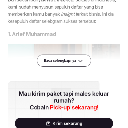
Baca selengkapnya
Mau kirim paket tapi males keluar
rumah?
Cobain
Pick-up sekarang!
Kirim sekarang