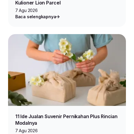
Kulioner Lion Parcel
7 Agu 2026
Baca selengkapnya
11 Ide Jualan Suvenir Pernikahan Plus Rincian
Modalnya
7 Agu 2026