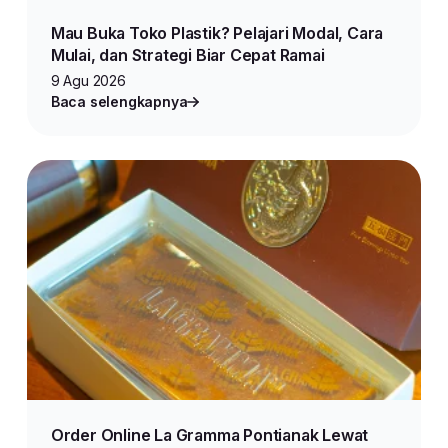
Mau Buka Toko Plastik? Pelajari Modal, Cara
Mulai, dan Strategi Biar Cepat Ramai
9 Agu 2026
Baca selengkapnya
Order Online La Gramma Pontianak Lewat