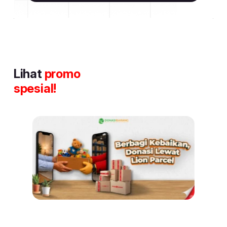
Lihat
promo
spesial!
Item