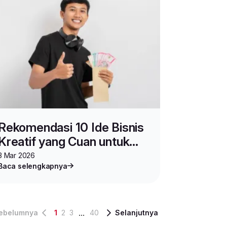
Rekomendasi 10 Ide Bisnis
Kreatif yang Cuan untuk
Gen Z
3 Mar 2026
Baca selengkapnya
...
ebelumnya
1
2
3
40
Selanjutnya