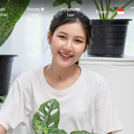
man
Promo &
Informasi
Klaim
onal
tips
lain
I
Promo terbaru
Dangerous Goods
Info seller
Karantina
M
Info mitra
FAQ
Tentang kami
Karir