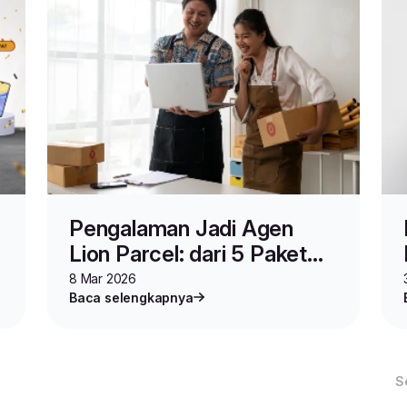
Pengalaman Jadi Agen
Lion Parcel: dari 5 Paket
Sehari hingga Omzet
8 Mar 2026
Baca selengkapnya
Ratusan Juta
S