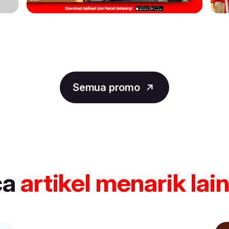
Semua promo
ca
artikel
menarik lai