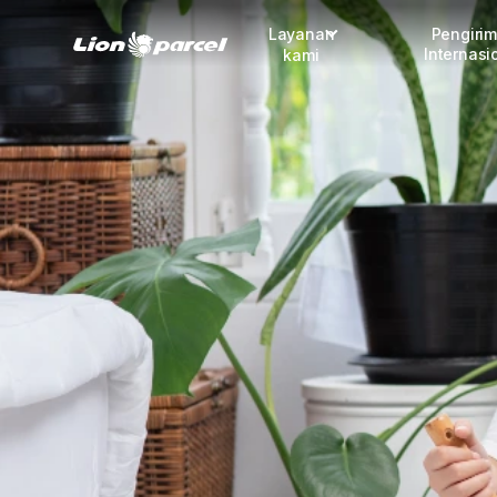
Layanan
Pengiri
Internasi
kami
Pengiriman
COD
Fulfillment
Korporasi
Daftar jadi Mitra
Lacak pendaftaran Mitra