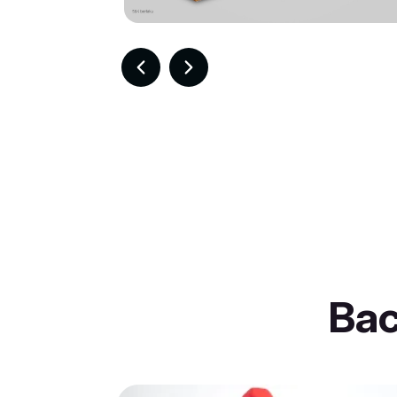
Item
2
of
30
Ba