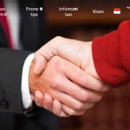
man
Promo &
Informasi
Klaim
onal
tips
lain
Promo terbaru
Dangerous Goods
Info seller
Karantina
Info mitra
FAQ
Tentang kami
Karir