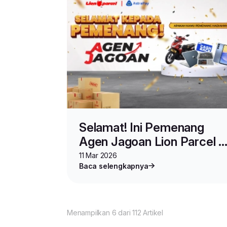
Selamat! Ini Pemenang
Agen Jagoan Lion Parcel x
AstraPay
11 Mar 2026
Baca selengkapnya
Menampilkan 6 dari 112 Artikel