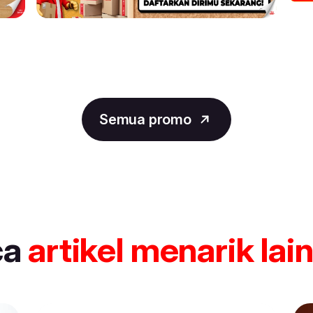
Semua promo
ca
artikel
menarik lai