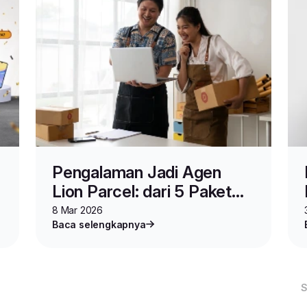
Pengalaman Jadi Agen
Lion Parcel: dari 5 Paket
Sehari hingga Omzet
8 Mar 2026
Baca selengkapnya
Ratusan Juta
S