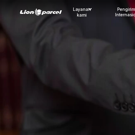
Layanan
Pengiri
Internasi
kami
Pengiriman
COD
Fulfillment
Korporasi
Daftar jadi Mitra
Lacak pendaftaran Mitra