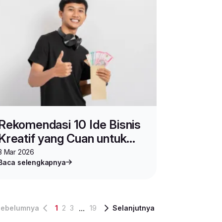
Rekomendasi 10 Ide Bisnis
Kreatif yang Cuan untuk
Gen Z
3 Mar 2026
Baca selengkapnya
...
ebelumnya
1
2
3
19
Selanjutnya