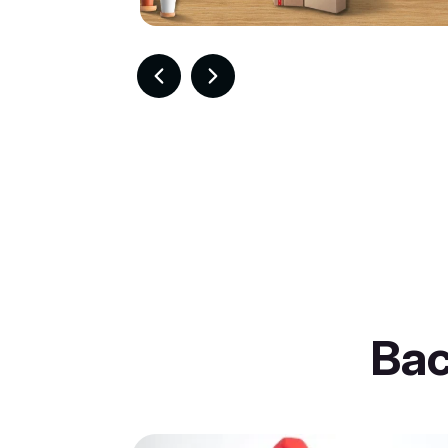
Item
3
of
30
Ba