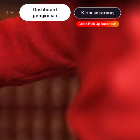
Dashboard
ID
Kirim sekarang
pengiriman
Daftar
Gratis Pick Up kapanpun
Indonesia
Indonesia
Masuk
English
Malaysia