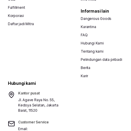
Fulfillment
Informasi lain
Korporasi
Dangerous Goods
Daftar jadi Mitra
Karantina
FAQ
Hubungi Kami
Tentang kami
Pelindungan data pribadi
Berita
Karir
Hubungi kami
Kantor pusat
Jl. Agave Raya No. 55,
#ekspedisimurah
#jasapengiriman
#lionparcel
Kedoya Selatan, Jakarta
Barat, 11520
Customer Service
Email:
Bagikan