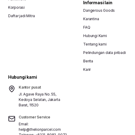
Informasi lain
Korporasi
Dangerous Goods
Daftar jadi Mitra
Karantina
FAQ
Hubungi Kami
Tentang kami
Pelindungan data pribadi
Berita
Karir
Hubungi kami
Kantor pusat
Jl. Agave Raya No. 55,
Kedoya Selatan, Jakarta
Barat, 11520
Customer Service
Email:
help@thelionparcel.com
Telepon:
+6221-8082-0072