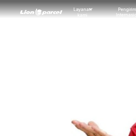
Layanan
Pengiri
Internasi
kami
Pengiriman
COD
Fulfillment
Korporasi
Daftar jadi Mitra
Lacak pendaftaran Mitra