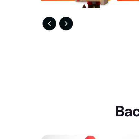
Item
6
of
30
Ba