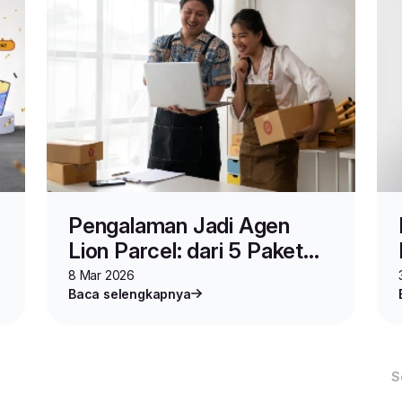
Pengalaman Jadi Agen
Lion Parcel: dari 5 Paket
Sehari hingga Omzet
8 Mar 2026
Baca selengkapnya
Ratusan Juta
S