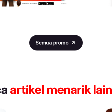
Semua promo
ca
artikel
menarik lai