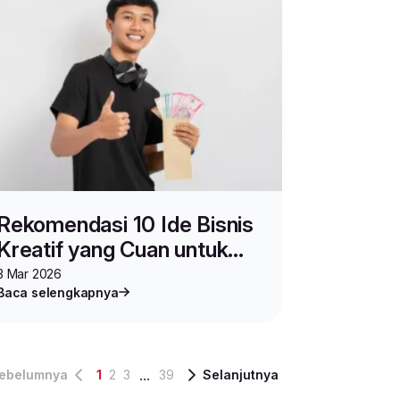
Rekomendasi 10 Ide Bisnis
Kreatif yang Cuan untuk
Gen Z
3 Mar 2026
Baca selengkapnya
...
ebelumnya
1
2
3
39
Selanjutnya