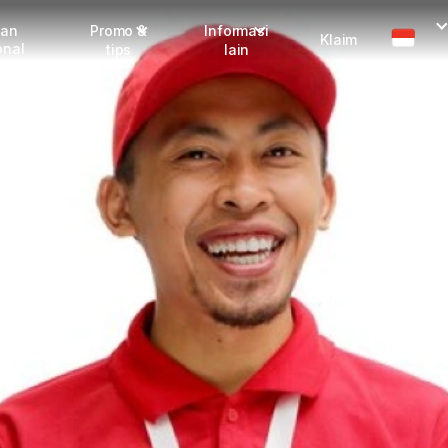
man
Promo &
Informasi
Klaim
onal
tips
lain
Promo terbaru
Dangerous Goods
Info seller
Karantina
Info mitra
FAQ
Tentang kami
Karir