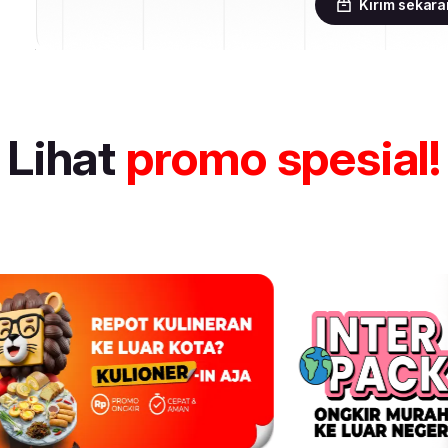
Kirim sekar
Lihat
promo spesial!