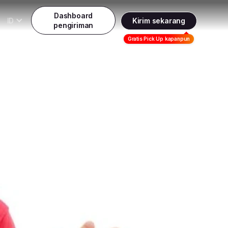
Dashboard
ID
Kirim sekarang
pengiriman
Daftar
Gratis Pick Up kapanpun
Indonesia
Indonesia
Masuk
English
Malaysia