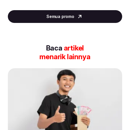
Item
2
Semua promo
of
30
Baca
artikel
menarik lainnya