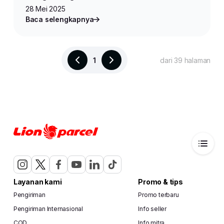
28 Mei 2025
Baca selengkapnya
#infomitra
#peluangbisnis
#idebisnis
1
dari 39 halaman
Bagikan
Layanan kami
Promo & tips
Pengiriman
Promo terbaru
Pengiriman Internasional
Info seller
COD
Info mitra