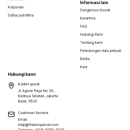
Informasi lain
Korporasi
Dangerous Goods
Daftar jadi Mitra
Karantina
FAQ
Hubungi Kami
Tentang kami
Pelindungan data pribadi
Berita
Karir
Hubungi kami
Kantor pusat
Jl. Agave Raya No. 55,
Kedoya Selatan, Jakarta
Barat, 11520
Customer Service
Email:
help@thelionparcel.com
Telepon:
+6221-8082-0072