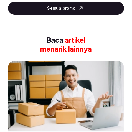
2
Semua promo
of
30
Baca
artikel
menarik lainnya