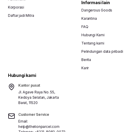
Informasi lain
Korporasi
Dangerous Goods
Daftar jadi Mitra
Karantina
FAQ
Hubungi Kami
Tentang kami
Pelindungan data pribadi
Berita
Karir
Hubungi kami
Kantor pusat
Jl. Agave Raya No. 55,
Kedoya Selatan, Jakarta
Barat, 11520
Customer Service
Email:
help@thelionparcel.com
Telepon:
+6221-8082-0072