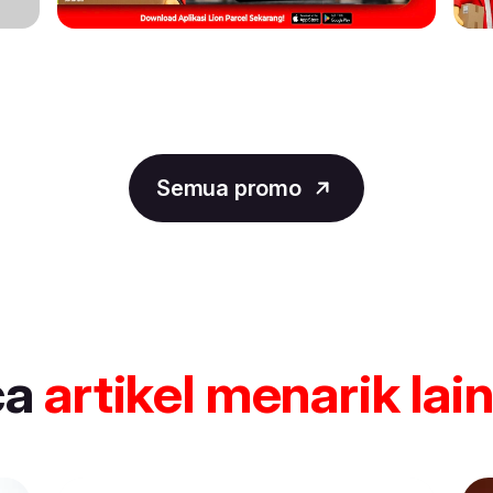
Semua promo
ca
artikel
menarik lai