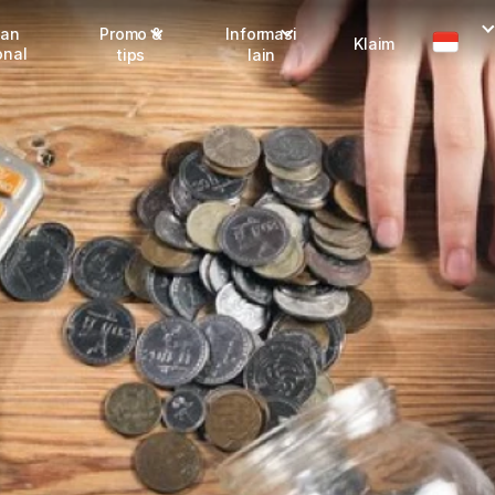
man
Promo &
Informasi
Klaim
onal
tips
lain
Promo terbaru
Dangerous Goods
Info seller
Karantina
Info mitra
FAQ
Tentang kami
Karir