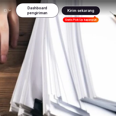
Dashboard
ID
Kirim sekarang
pengiriman
Daftar
Gratis Pick Up kapanpun
Indonesia
Indonesia
Masuk
English
Malaysia