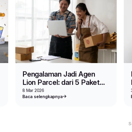
Pengalaman Jadi Agen
Lion Parcel: dari 5 Paket
Sehari hingga Omzet
8 Mar 2026
Baca selengkapnya
Ratusan Juta
S