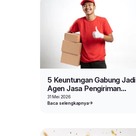
5 Keuntungan Gabung Jadi
Agen Jasa Pengiriman
Barang Lion Parcel
31 Mei 2026
Baca selengkapnya