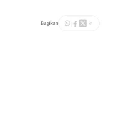
Bagikan