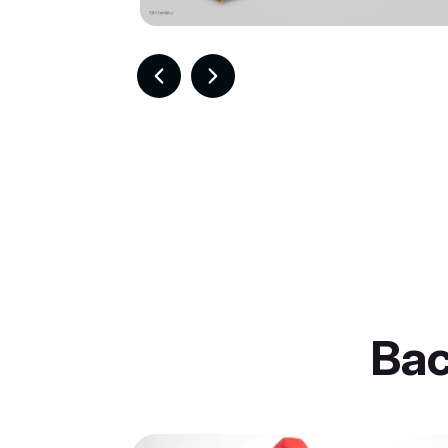
Item
2
of
30
Ba