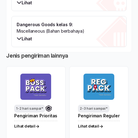
Lihat
Dangerous Goods kelas 9:
Miscellaneous (Bahan berbahaya)
Lihat
Jenis pengiriman lainnya
1-2 hari sampai*
2-3 hari sampai*
2
Pengiriman Prioritas
Pengiriman Reguler
P
R
Lihat detail
→
Lihat detail
→
Li