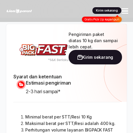
Kirim sekarang
Gratis Pick Up kapanpun
Layanan kami
Pengiriman paket
diatas 10 kg dan sampai
Pengiriman
Pengiriman Internasional
lebih cepat.
Kirim sekarang
COD
Promo & tips
Promo terbaru
Fulfillment
Informasi lain
Syarat dan ketentuan
Estimasi pengiriman
Dangerous Goods
Info seller
Korporasi
Klaim
2-3 hari sampai*
Karantina
Info mitra
Daftar jadi Mitra
Indonesia
FAQ
Lacak pendaftaran Mitra
Dashboard pengiriman
Indonesia