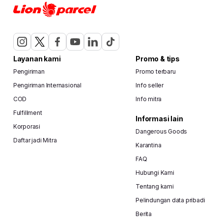
Layanan kami
Promo & tips
Pengiriman
Promo terbaru
Pengiriman Internasional
Info seller
COD
Info mitra
Fulfillment
Informasi lain
Korporasi
Dangerous Goods
Daftar jadi Mitra
Karantina
FAQ
Hubungi Kami
Tentang kami
Pelindungan data pribadi
Berita