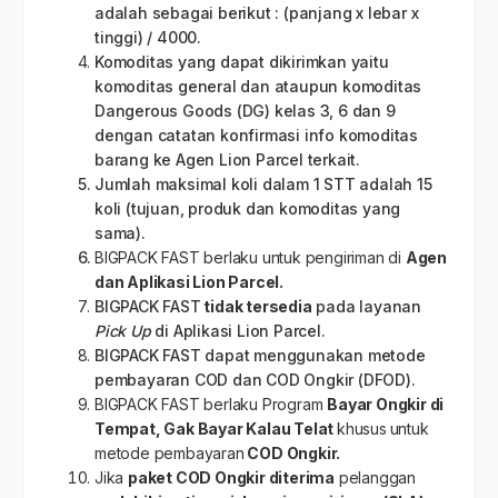
Tentang kami
Daftar
Malaysia
Karir
Masuk