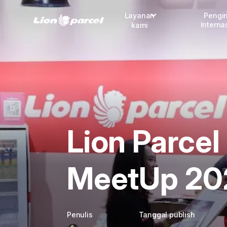
Layanan
Pengi
Interna
kami
Pengiriman
COD
Fulfillment
Korporasi
Lion Parcel 
Daftar jadi Mitra
MeetUp 20
Lacak pendaftaran Mitra
Penulis
Tanggal publish