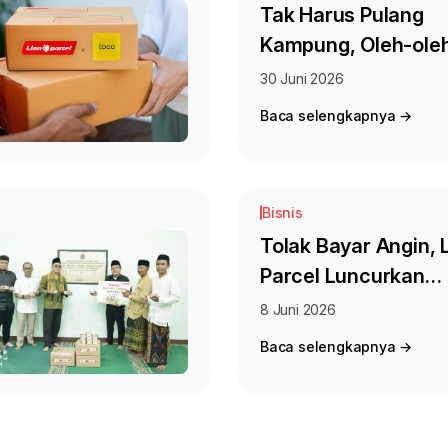
Tak Harus Pulang
Kampung, Oleh-ole
Khas Pontianak Kini
30 Juni 2026
Bisa Dikirim Pakai L
Baca selengkapnya →
Parcel
Bisnis
Tolak Bayar Angin, 
Parcel Luncurkan
MINIPACK untuk Pak
8 Juni 2026
Ringan
Baca selengkapnya →