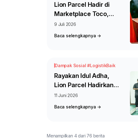
Lion Parcel Hadir di
Marketplace Toco,
Dukung Pengiriman
9 Juli 2026
yang Lebih Fleksibel
Baca selengkapnya →
bagi Seller Online
Dampak Sosial #LogistikBaik
Rayakan Idul Adha,
Lion Parcel Hadirkan
Program Sedekah
11 Juni 2026
Daging Kaleng untuk
Baca selengkapnya →
Masyarakat Sekitar
Menampilkan 4 dari 76 berita