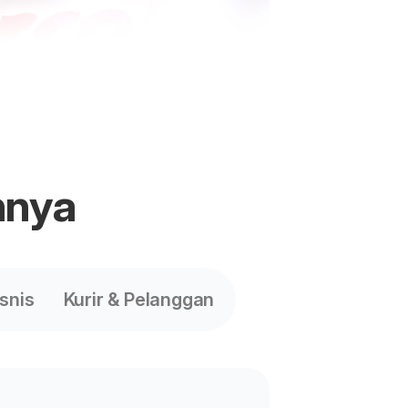
nnya
isnis
Kurir & Pelanggan