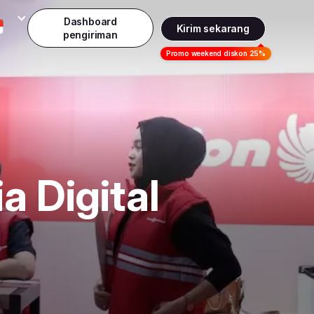
Dashboard
Kirim sekarang
pengiriman
Daftar
Promo weekend diskon 25%
Indonesia
Masuk
Malaysia
a Digital