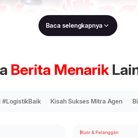
Baca selengkapnya
ca
Berita Menarik
Lai
 #LogistikBaik
Kisah Sukses Mitra Agen
B
Kurir & Pelanggan