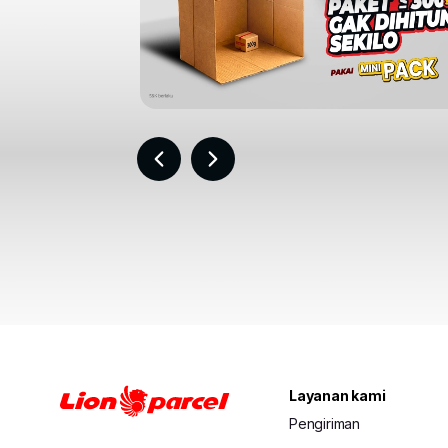
Item
2
of
30
Layanan kami
Pengiriman