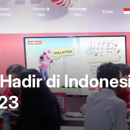
riman
Promo &
Informasi
Klaim
sional
tips
lain
Promo terbaru
Dangerous Goods
Info seller
Karantina
Info mitra
FAQ
Tentang kami
Hadir di Indonesi
Karir
23