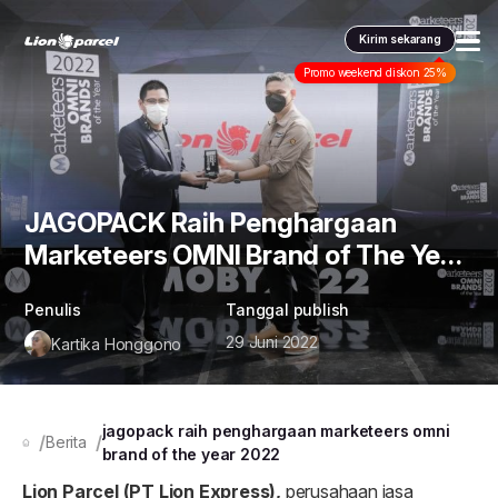
Kirim sekarang
Promo weekend diskon 25%
Layanan kami
Pengiriman
Pengiriman Internasional
JAGOPACK Raih Penghargaan
COD
Promo & tips
Marketeers OMNI Brand of The Year
Promo terbaru
Fulfillment
Informasi lain
2022
Penulis
Tanggal publish
Dangerous Goods
Info seller
Korporasi
Klaim
29 Juni 2022
Kartika Honggono
Karantina
Info mitra
Daftar jadi Mitra
Indonesia
jagopack raih penghargaan marketeers omni
Berita
FAQ
brand of the year 2022
Lacak pendaftaran Mitra
Dashboard pengiriman
Indonesia