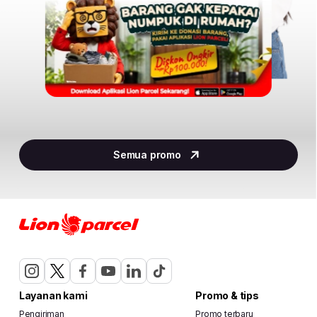
Item
2
Semua promo
of
30
Layanan kami
Promo & tips
Pengiriman
Promo terbaru