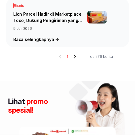
Bisnis
Lion Parcel Hadir di Marketplace
Toco, Dukung Pengiriman yang
Lebih Fleksibel bagi Seller
9 Juli 2026
Online
Baca selengkapnya →
1
dari 76 berita
Lihat
promo
spesial!