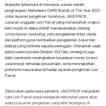
Tentang kami
Daftar
Malaysia
Karir
Masuk