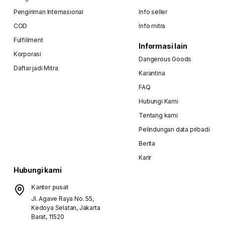
Pengiriman Internasional
Info seller
COD
Info mitra
Fulfillment
Informasi lain
Korporasi
Dangerous Goods
Daftar jadi Mitra
Karantina
FAQ
Hubungi Kami
Tentang kami
Pelindungan data pribadi
Berita
Karir
Hubungi kami
Kantor pusat
Jl. Agave Raya No. 55,
Kedoya Selatan, Jakarta
Barat, 11520