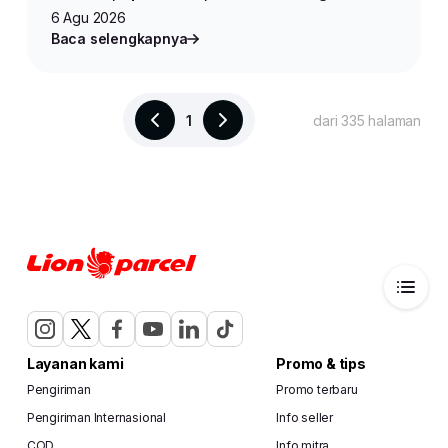
Produk untuk Jualan Online
6 Agu 2026
Baca selengkapnya
1
dari 335 halaman
Layanan kami
Promo & tips
Pengiriman
Promo terbaru
Pengiriman Internasional
Info seller
COD
Info mitra