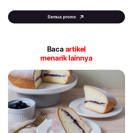
Item
2
Semua promo
of
30
Baca
artikel
menarik lainnya