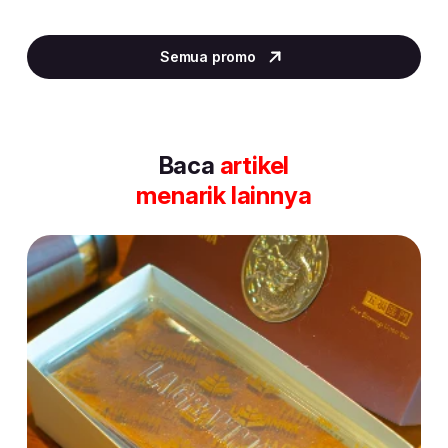
Item
2
Semua promo
of
30
Baca
artikel
menarik lainnya