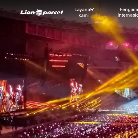
Layanan
Pengiri
Internasi
kami
Pengiriman
COD
Fulfillment
Korporasi
Daftar jadi Mitra
Lacak pendaftaran Mitra