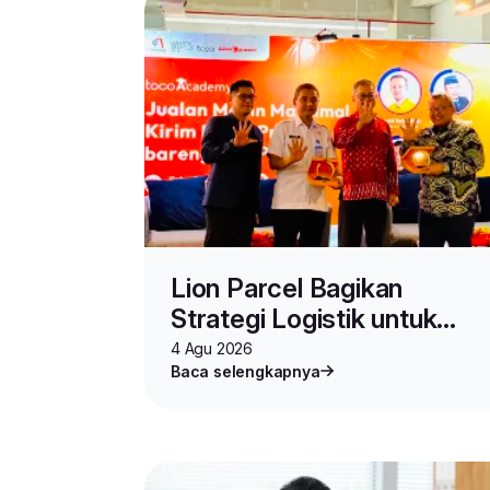
Lion Parcel Bagikan
Strategi Logistik untuk
Seller di Toco Academy
4 Agu 2026
Baca selengkapnya
Vol.2