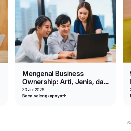
Mengenal Business
Ownership: Arti, Jenis, dan
Contoh-contohnya
30 Jul 2026
Baca selengkapnya
S