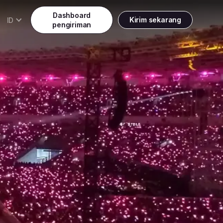
Dashboard
Kirim sekarang
ID
pengiriman
Daftar
Indonesia
Indonesia
Masuk
English
Malaysia