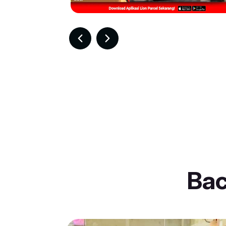
Item
3
of
30
Ba