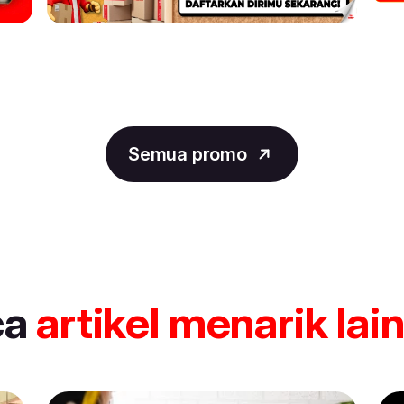
Semua promo
ca
artikel
menarik lai