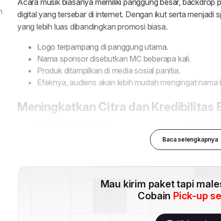
n
Baca selengkapnya
Mau kirim paket tapi mal
Cobain
Pick-up s