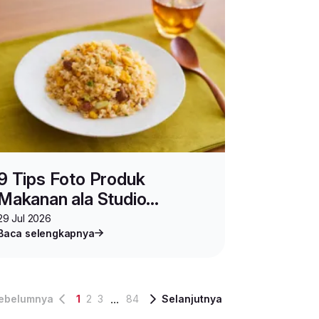
9 Tips Foto Produk
Makanan ala Studio
Profesional Hanya dengan
29 Jul 2026
Baca selengkapnya
HP
...
ebelumnya
1
2
3
84
Selanjutnya