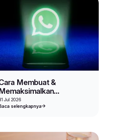
Cara Membuat &
Memaksimalkan
WhatsApp Community
31 Jul 2026
Baca selengkapnya
untuk Jualan