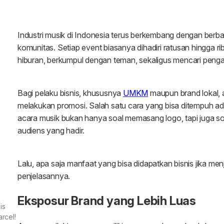
is
rcel!