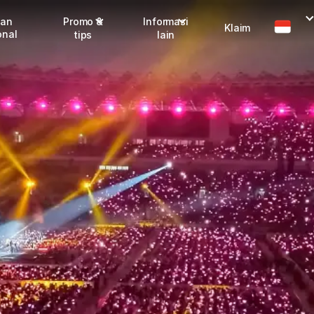
man
Promo &
Informasi
Klaim
onal
tips
lain
Promo terbaru
Dangerous Goods
Info seller
Karantina
Info mitra
FAQ
Tentang kami
Karir