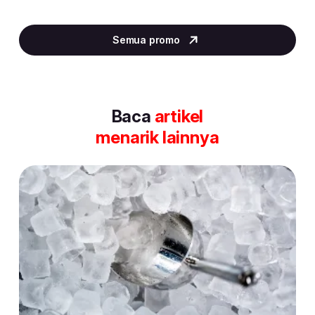
Item
2
Semua promo
of
30
Baca
artikel
menarik lainnya