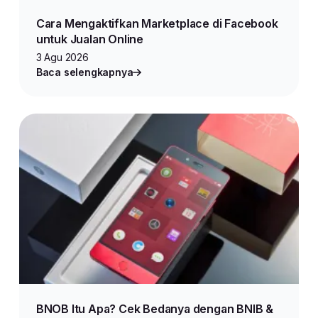
Cara Mengaktifkan Marketplace di Facebook
untuk Jualan Online
3 Agu 2026
Baca selengkapnya
BNOB Itu Apa? Cek Bedanya dengan BNIB &