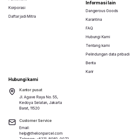
Informasi lain
Korporasi
Dangerous Goods
Daftar jadi Mitra
Karantina
FAQ
Hubungi Kami
Tentang kami
Pelindungan data pribadi
Berita
Karir
Hubungi kami
Kantor pusat
Jl. Agave Raya No. 55,
Kedoya Selatan, Jakarta
Barat, 11520
Customer Service
Email:
help@thelionparcel.com
Telepon:
+6221-8082-0072