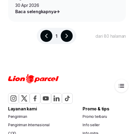
30 Apr 2026
Baca selengkapnya
1
dari 80 halaman
#jasapengiriman
#lionparcel
#infomitra
#promo
Bagikan
Layanan kami
Promo & tips
Pengiriman
Promo terbaru
Pengiriman Internasional
Info seller
COD
Info mitra