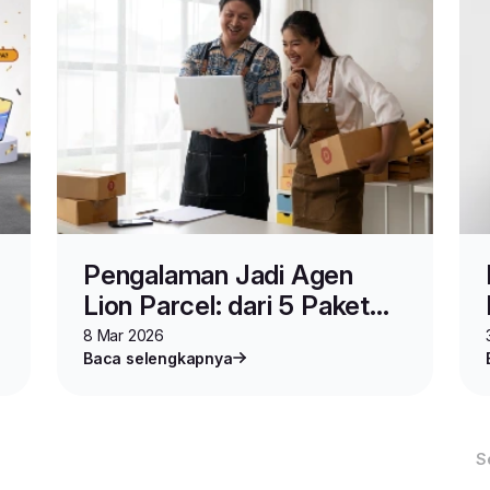
Pengalaman Jadi Agen
Lion Parcel: dari 5 Paket
Sehari hingga Omzet
8 Mar 2026
Baca selengkapnya
Ratusan Juta
S