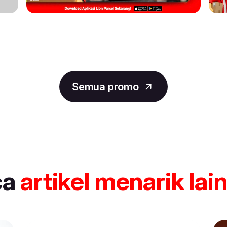
Semua promo
ca
artikel
menarik lai