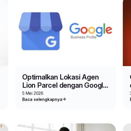
#logistik
#lionparcel
#jasapengiriman
#agenli
Optimalkan Lokasi Agen
Lion Parcel dengan Google
Business Profile
5 Mei 2026
Baca selengkapnya