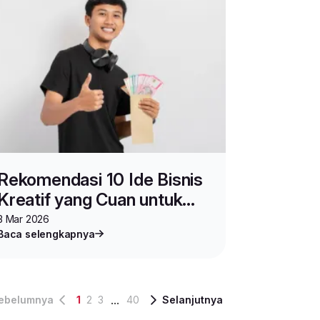
Rekomendasi 10 Ide Bisnis
Kreatif yang Cuan untuk
Gen Z
3 Mar 2026
Baca selengkapnya
...
ebelumnya
1
2
3
40
Selanjutnya