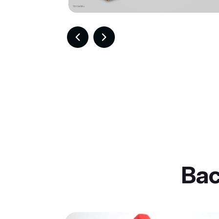
Item
3
of
30
Ba