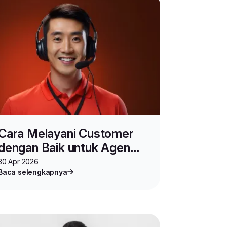
onparcel
#carajadiagenlionparcel
#mitralionparcel
#i
Cara Melayani Customer
dengan Baik untuk Agen
Lion Parcel
30 Apr 2026
Baca selengkapnya