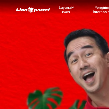
Layanan
Pengiri
Internasi
kami
Pengiriman
COD
Fulfillment
Korporasi
Daftar jadi Mitra
Lacak pendaftaran Mitra