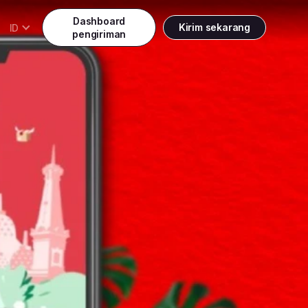
Dashboard
Kirim sekarang
ID
pengiriman
Daftar
Indonesia
Indonesia
Masuk
English
Malaysia