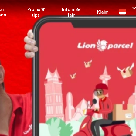
man
Promo &
Informasi
Klaim
onal
tips
lain
Promo terbaru
Dangerous Goods
Info seller
Karantina
Info mitra
FAQ
Tentang kami
Karir