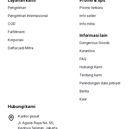
Layanan kami
Promo & tips
Pengiriman
Promo terbaru
Pengiriman Internasional
Info seller
COD
Info mitra
Fulfillment
Informasi lain
Korporasi
Dangerous Goods
Daftar jadi Mitra
Karantina
FAQ
Hubungi Kami
Tentang kami
Pelindungan data pribadi
Berita
Karir
Hubungi kami
Kantor pusat
Jl. Agave Raya No. 55,
Kedoya Selatan, Jakarta