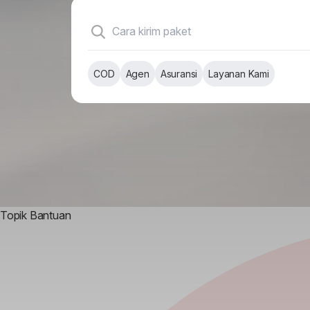
COD
Agen
Asuransi
Layanan Kami
Item
Topik Bantuan
1
of
1