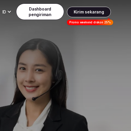
Dashboard
ID
Kirim sekarang
pengiriman
Daftar
Promo weekend diskon 25%
Indonesia
ndonesia
Masuk
English
alaysia