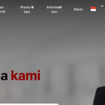
man
Promo &
Informasi
Klaim
onal
tips
lain
I
Promo terbaru
Dangerous Goods
Info seller
Karantina
M
Info mitra
FAQ
Tentang kami
Karir