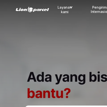
Layanan
Pengiri
Internasi
kami
Pengiriman
COD
Fulfillment
Korporasi
Daftar jadi Mitra
Lacak pendaftaran Mitra