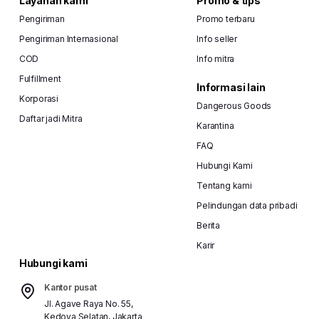
Layanan kami
Promo & tips
Pengiriman
Promo terbaru
Pengiriman Internasional
Info seller
COD
Info mitra
Fulfillment
Informasi lain
Korporasi
Dangerous Goods
Daftar jadi Mitra
Karantina
FAQ
Hubungi Kami
Tentang kami
Pelindungan data pribadi
Berita
Karir
Hubungi kami
Kantor pusat
Jl. Agave Raya No. 55,
Kedoya Selatan, Jakarta