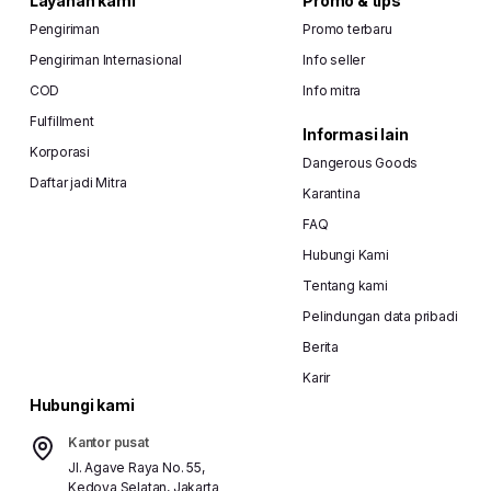
Layanan kami
Promo & tips
Pengiriman
Promo terbaru
Pengiriman Internasional
Info seller
COD
Info mitra
Fulfillment
Informasi lain
Korporasi
Dangerous Goods
Daftar jadi Mitra
Karantina
FAQ
Hubungi Kami
Tentang kami
Pelindungan data pribadi
Berita
Karir
Hubungi kami
Kantor pusat
Jl. Agave Raya No. 55,
Kedoya Selatan, Jakarta