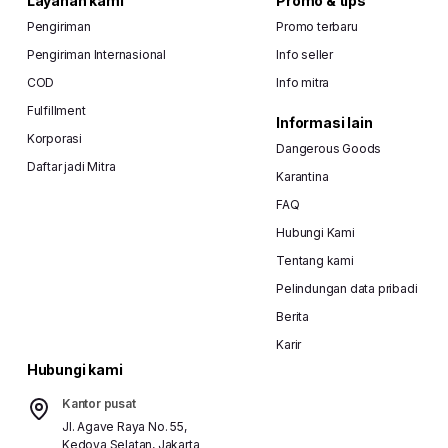
Layanan kami
Promo & tips
Pengiriman
Promo terbaru
Pengiriman Internasional
Info seller
COD
Info mitra
Fulfillment
Informasi lain
Korporasi
Dangerous Goods
Daftar jadi Mitra
Karantina
FAQ
Hubungi Kami
Tentang kami
Pelindungan data pribadi
Berita
Karir
Hubungi kami
Kantor pusat
Jl. Agave Raya No. 55,
Kedoya Selatan, Jakarta