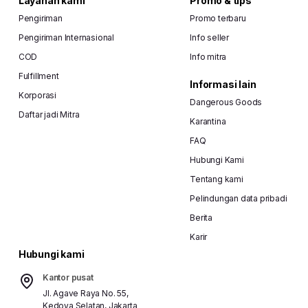
Layanan kami
Promo & tips
Pengiriman
Promo terbaru
Pengiriman Internasional
Info seller
COD
Info mitra
Fulfillment
Informasi lain
Korporasi
Dangerous Goods
Daftar jadi Mitra
Karantina
FAQ
Hubungi Kami
Tentang kami
Pelindungan data pribadi
Berita
Karir
Hubungi kami
Kantor pusat
Jl. Agave Raya No. 55,
Kedoya Selatan, Jakarta