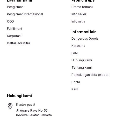
Layanan kami
Promo & tips
Pengiriman
Promo terbaru
Pengiriman Internasional
Info seller
COD
Info mitra
Fulfillment
Informasi lain
Korporasi
Dangerous Goods
Daftar jadi Mitra
Karantina
FAQ
Hubungi Kami
Tentang kami
Pelindungan data pribadi
Berita
Karir
Hubungi kami
Kantor pusat
Jl. Agave Raya No. 55,
Kedoya Selatan, Jakarta