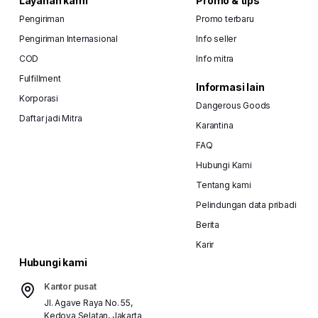
Layanan kami
Promo & tips
Pengiriman
Promo terbaru
Pengiriman Internasional
Info seller
COD
Info mitra
Fulfillment
Informasi lain
Korporasi
Dangerous Goods
Daftar jadi Mitra
Karantina
FAQ
Hubungi Kami
Tentang kami
Pelindungan data pribadi
Berita
Karir
Hubungi kami
Kantor pusat
Jl. Agave Raya No. 55,
Kedoya Selatan, Jakarta