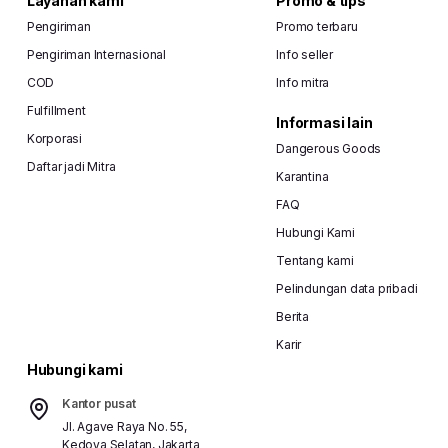
Layanan kami
Promo & tips
Pengiriman
Promo terbaru
Pengiriman Internasional
Info seller
COD
Info mitra
Fulfillment
Informasi lain
Korporasi
Dangerous Goods
Daftar jadi Mitra
Karantina
FAQ
Hubungi Kami
Tentang kami
Pelindungan data pribadi
Berita
Karir
Hubungi kami
Kantor pusat
Jl. Agave Raya No. 55,
Kedoya Selatan, Jakarta