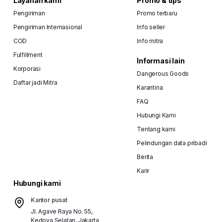
Layanan kami
Promo & tips
Pengiriman
Promo terbaru
Pengiriman Internasional
Info seller
COD
Info mitra
Fulfillment
Informasi lain
Korporasi
Dangerous Goods
Daftar jadi Mitra
Karantina
FAQ
Hubungi Kami
Tentang kami
Pelindungan data pribadi
Berita
Karir
Hubungi kami
Kantor pusat
Jl. Agave Raya No. 55,
Kedoya Selatan, Jakarta